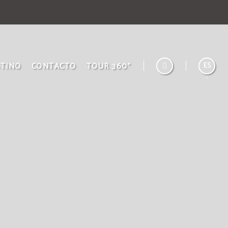
STINO
CONTACTO
TOUR 360°
ES
English