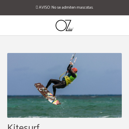
AVISO: No se admiten mascotas.
Experiencias del Hotel Oz Grand en Cartagena de Indias. Web Oficial.
Kitesurf