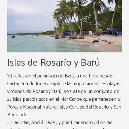
Islas de Rosario y Barú
Situadas en el península de Barú, a una hora desde
Cartagena de Indias.
Explore las impresionantes playas
vírgenes de
Rosarioy Barú, se trata de un conjunto de
27 islas paradisiacas en el Mar Caribe que pertenecen al
Oferta exclusiva web
Parque Nacional Natural Islas Corales del Rosario y San
Haga su reserva de
5 o más noches
y le
Bernando.
otorgamos un almuerzo o cena de cortesía, bajo
la sugerencia de nuestro chef.
En las islas, podrá nadar, y practicar snorquel en las